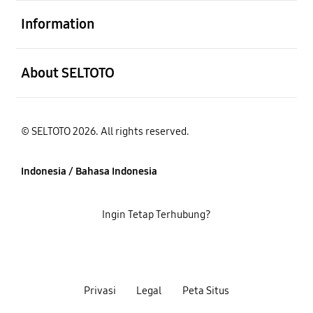
Buka
Information
Buka
About SELTOTO
© SELTOTO 2026. All rights reserved.
Indonesia / Bahasa Indonesia
Ingin Tetap Terhubung?
Privasi
Legal
Peta Situs