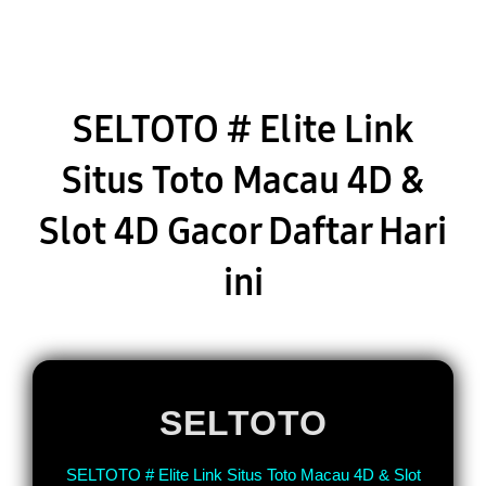
SELTOTO # Elite Link
Situs Toto Macau 4D &
Slot 4D Gacor Daftar Hari
ini
SELTOTO
SELTOTO # Elite Link Situs Toto Macau 4D & Slot