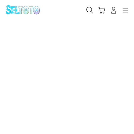
Skip
to
Cari
Troli
Login
Navigation
content