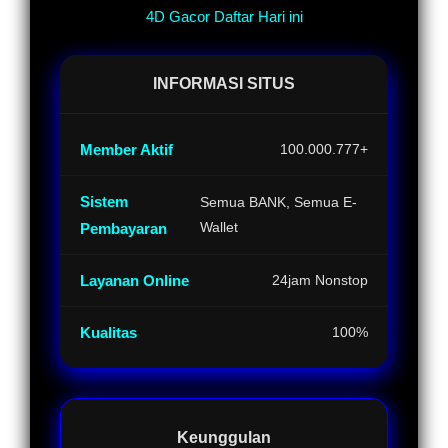
4D Gacor Daftar Hari ini
INFORMASI SITUS
Member Aktif
100.000.777+
Sistem
Semua BANK, Semua E-
Wallet
Pembayaran
Layanan Online
24jam Nonstop
Kualitas
100%
Keunggulan