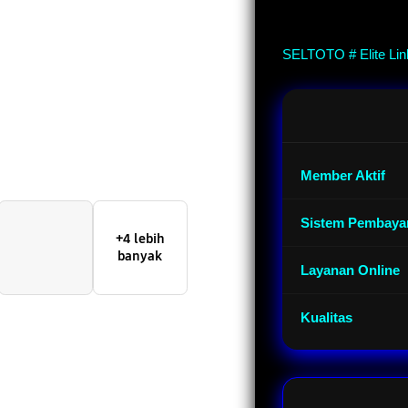
SELTOTO # Elite Link
Member Aktif
Sistem Pembaya
+4 lebih
banyak
Layanan Online
Kualitas