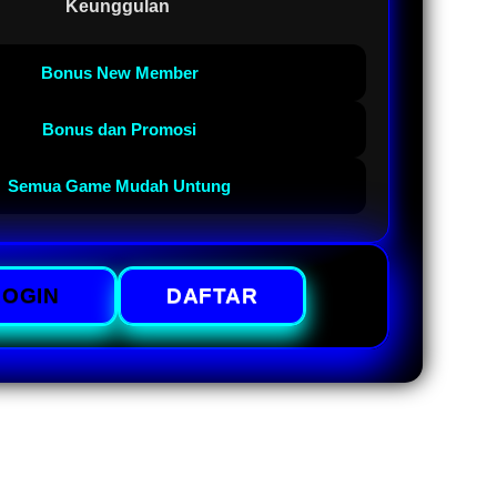
Keunggulan
Bonus New Member
Bonus dan Promosi
Semua Game Mudah Untung
LOGIN
DAFTAR