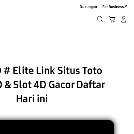
Dukungan
For Business
Cari
Troli
Login/Sign-Up
Cari
# Elite Link Situs Toto
 & Slot 4D Gacor Daftar
Hari ini