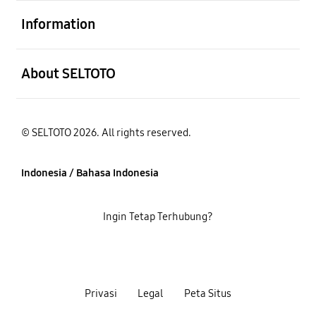
Buka
Information
Buka
About SELTOTO
© SELTOTO 2026. All rights reserved.
Indonesia / Bahasa Indonesia
Ingin Tetap Terhubung?
Privasi
Legal
Peta Situs